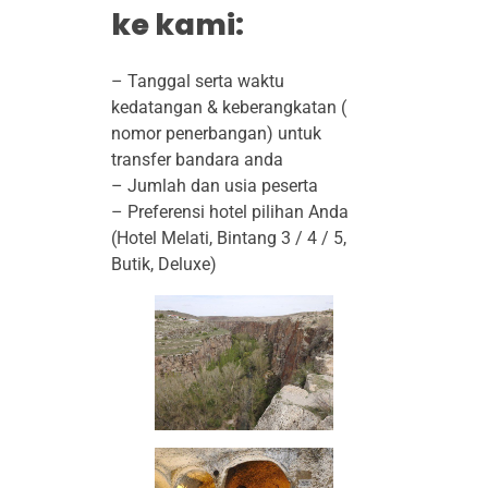
R
ke kami:
E
– Tanggal serta waktu
K
kedatangan & keberangkatan (
K
nomor penerbangan) untuk
transfer bandara anda
I
– Jumlah dan usia peserta
– Preferensi hotel pilihan Anda
N
(Hotel Melati, Bintang 3 / 4 / 5,
Butik, Deluxe)
G
4
H
3
M