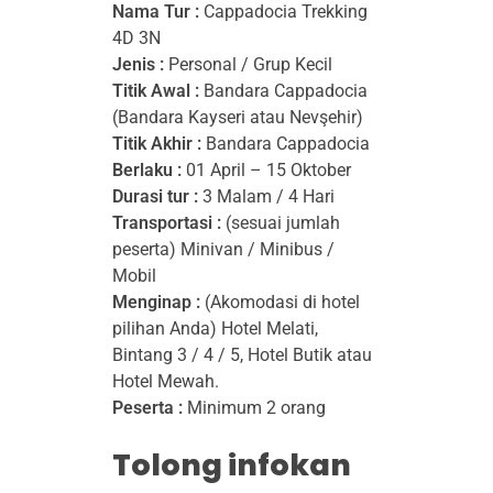
Nama Tur :
Cappadocia Trekking
A
4D 3N
Jenis :
Personal / Grup Kecil
P
Titik Awal :
Bandara Cappadocia
P
(Bandara Kayseri atau Nevşehir)
Titik Akhir :
Bandara Cappadocia
A
Berlaku :
01 April – 15 Oktober
Durasi tur :
3 Malam / 4 Hari
D
Transportasi :
(sesuai jumlah
peserta) Minivan / Minibus /
O
Mobil
C
Menginap :
(Akomodasi di hotel
pilihan Anda) Hotel Melati,
I
Bintang 3 / 4 / 5, Hotel Butik atau
Hotel Mewah.
A
Peserta :
Minimum 2 orang
T
Tolong infokan