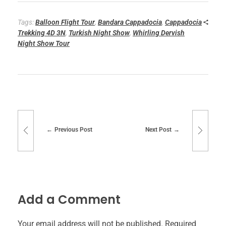
Tags:
Balloon Flight Tour
,
Bandara Cappadocia
,
Cappadocia
Trekking 4D 3N
,
Turkish Night Show
,
Whirling Dervish
Night Show Tour
Previous Post
Next Post
Add a Comment
Your email address will not be published. Required