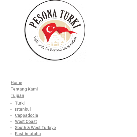
Home
Tentang Kami
Tujuan
Turki
Istanbul
Cappadocia
West Coast
South & West Türkiye
East Anatolia