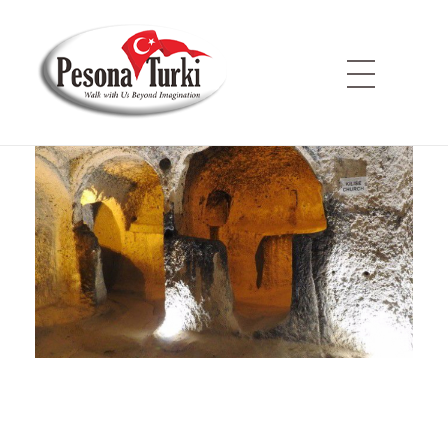
Anasayfa
»
CAPPADOCIA TREKKING 4H 3M
Pesona Turki
Berjalan Bersama Kami Melampaui Imajinasi
C