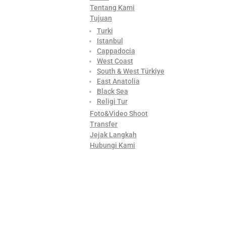
Tentang Kami
Tujuan
Turki
Istanbul
Cappadocia
West Coast
South & West Türkiye
East Anatolia
Black Sea
Religi Tur
Foto&Video Shoot
Transfer
Jejak Langkah
Hubungi Kami