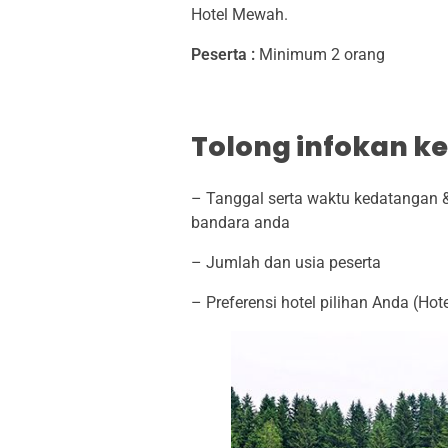
T
Hotel Mewah.
Peserta :
Minimum 2 orang
O
U
Tolong infokan ke
R
7
– Tanggal serta waktu kedatangan &
bandara anda
H
– Jumlah dan usia peserta
6
– Preferensi hotel pilihan Anda (Hotel
M