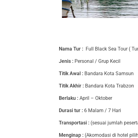
B
Nama Tur :
Full Black Sea Tour ( Tu
L
Jenis :
Personal / Grup Kecil
A
Titik Awal :
Bandara Kota Samsun
C
Titik Akhir :
Bandara Kota Trabzon
K
Berlaku :
April – Oktober
S
Durasi tur :
6 Malam / 7 Hari
E
Transportasi :
(sesuai jumlah pesert
A
Menginap :
(Akomodasi di hotel pilih