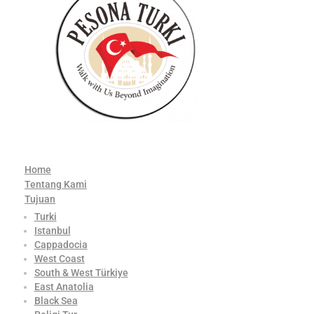
Home
Tentang Kami
Tujuan
Turki
Istanbul
Cappadocia
West Coast
South & West Türkiye
East Anatolia
Black Sea