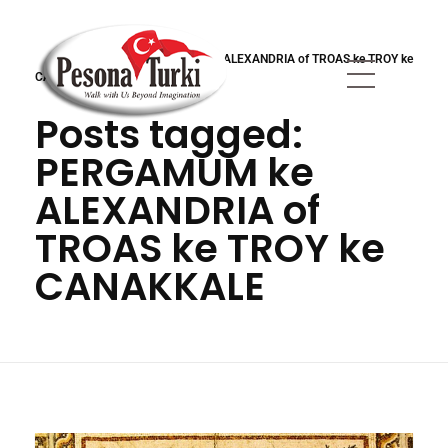
Anasayfa
»
PERGAMUM ke ALEXANDRIA of TROAS ke TROY ke
CANAKKALE
Posts tagged:
Pesona Turki
Berjalan Bersama Kami Melampaui Imajinasi
PERGAMUM ke
ALEXANDRIA of
TROAS ke TROY ke
CANAKKALE