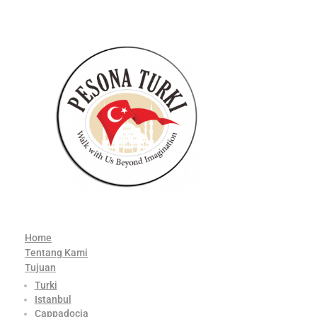
Home
Tentang Kami
Tujuan
Turki
Istanbul
Cappadocia