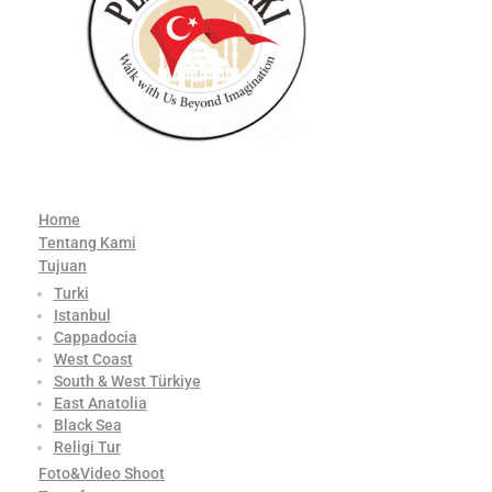
Home
Tentang Kami
Tujuan
Turki
Istanbul
Cappadocia
West Coast
South & West Türkiye
East Anatolia
Black Sea
Religi Tur
Foto&Video Shoot