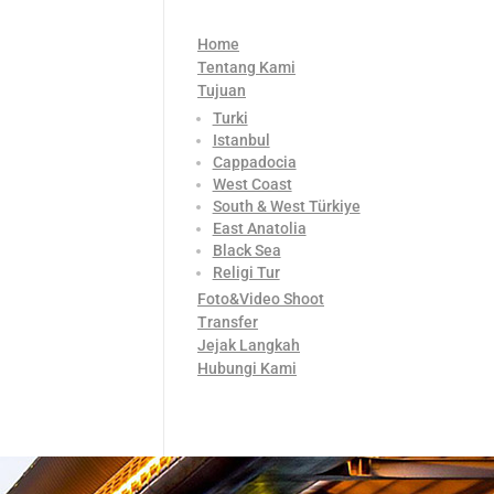
Home
Tentang Kami
Tujuan
Turki
Istanbul
Cappadocia
West Coast
South & West Türkiye
East Anatolia
Black Sea
Religi Tur
Foto&Video Shoot
Transfer
Jejak Langkah
Hubungi Kami