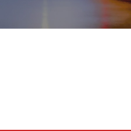
MENU
Home
Tentang kami
Tujuan
Transfer
Hubungi kami