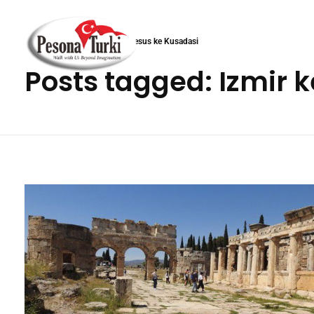
Anasayfa
»
Izmir ke Efesus ke Kusadasi
Posts tagged: Izmir 
Pesona Turki
Berjalan Bersama Kami Melampaui Imajinasi