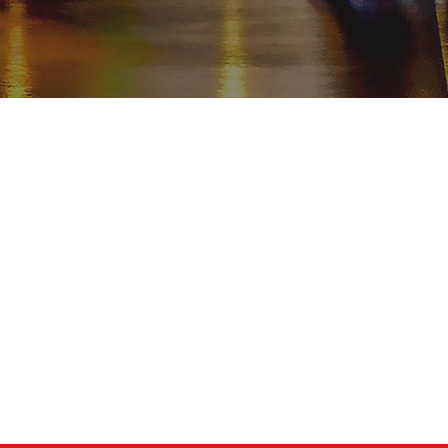
TUJUAN
Turki
Istanbul
Cappadocia
West Coast
South & West Türkiye
East Anatolia
Black Sea
Religi Tur