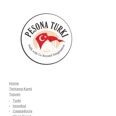
Home
Tentang Kami
Tujuan
Turki
Istanbul
Cappadocia