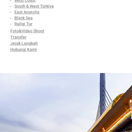
West Coast
South & West Türkiye
East Anatolia
Black Sea
Religi Tur
Foto&Video Shoot
Transfer
Jejak Langkah
Hubungi Kami
Contact Us